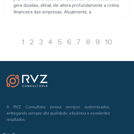
gera dúvidas, afinal, ele altera profundamente a rotina
financeira das empresas. Atualmente, a
1
2
3
4
5
6
7
8
9
10
A RVZ Consultoria possui serviços customizados,
entregando sempre alta qualidade, eficiência e excelentes
resultados.