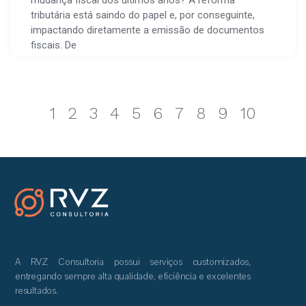
tributária está saindo do papel e, por conseguinte,
impactando diretamente a emissão de documentos
fiscais. De
1
2
3
4
5
6
7
8
9
10
A RVZ Consultoria possui serviços customizados,
entregando sempre alta qualidade, eficiência e excelentes
resultados.