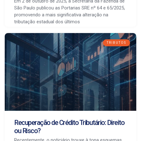
Em 2 de outubro de 2025, a Secretaria da Fazenda de
São Paulo publicou as Portarias SRE nº 64 e 65/2025,
promovendo a mais significativa alteração na
tributação estadual dos últimos
TRIBUTOS
Recuperação de Crédito Tributário: Direito
ou Risco?
Recentemente, o noticiário trouxe à tona esquemas