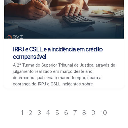
IRPJ e CSLL e a incidência em crédito
compensável
A 2ª Turma do Superior Tribunal de Justiça, através de
julgamento realizado em março deste ano,
determinou qual seria o marco temporal para a
cobrança do IRPJ e CSLL incidentes sobre
1
2
3
4
5
6
7
8
9
10