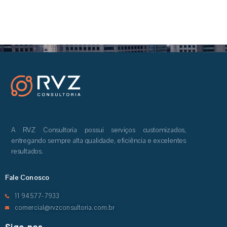
A RVZ Consultoria possui serviços customizados,
entregando sempre alta qualidade, eficiência e excelentes
resultados.
Fale Conosco
11 94577-7933
comercial@rvzconsultoria.com.br