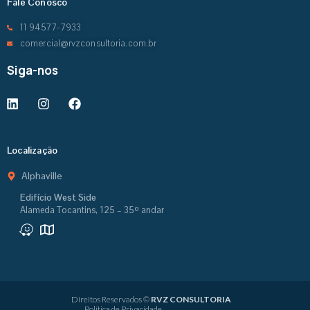
Fale Conosco
11 94577-7933
comercial@rvzconsultoria.com.br
Siga-nos
Localização
Alphaville
Edifício West Side
Alameda Tocantins, 125 – 35º andar
Direitos Reservados ©
RVZ CONSULTORIA
Política de Privacidade