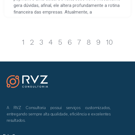
gera dúvidas, afinal, ele altera profundamente a rotina
financeira das empresas. Atualmente, a
1
2
3
4
5
6
7
8
9
10
A RVZ Consultoria possui serviços customizados,
entregando sempre alta qualidade, eficiência e excelentes
resultados.