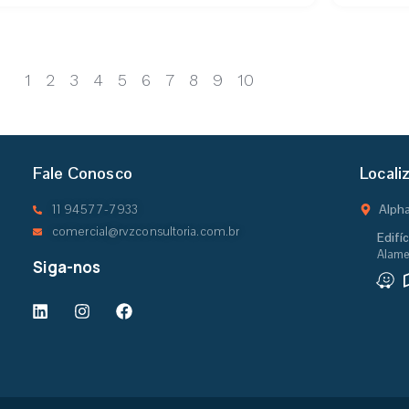
1
2
3
4
5
6
7
8
9
10
Fale Conosco
Locali
11 94577-7933
Alpha
comercial@rvzconsultoria.com.br
Edifí
Alame
Siga-nos