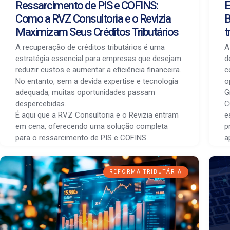
Ressarcimento de PIS e COFINS:
E
Como a RVZ Consultoria e o Revizia
B
Maximizam Seus Créditos Tributários
t
A recuperação de créditos tributários é uma
A
estratégia essencial para empresas que desejam
d
reduzir custos e aumentar a eficiência financeira.
c
No entanto, sem a devida expertise e tecnologia
o
adequada, muitas oportunidades passam
G
despercebidas.
C
É aqui que a RVZ Consultoria e o Revizia entram
e
em cena, oferecendo uma solução completa
p
para o ressarcimento de PIS e COFINS.
a
REFORMA TRIBUTÁRIA