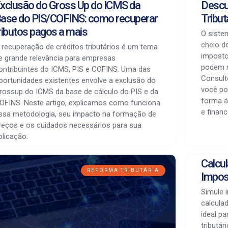
xclusão do Gross Up do ICMS da
Descu
ase do PIS/COFINS: como recuperar
Tribu
ributos pagos a mais
O sistem
cheio d
 recuperação de créditos tributários é um tema
imposto
e grande relevância para empresas
podem r
ontribuintes do ICMS, PIS e COFINS. Uma das
Consult
portunidades existentes envolve a exclusão do
você pod
rossup do ICMS da base de cálculo do PIS e da
forma á
OFINS. Neste artigo, explicamos como funciona
e financ
ssa metodologia, seu impacto na formação de
reços e os cuidados necessários para sua
plicação.
Calcul
REFORMA TRIBUTÁRIA
Impos
Simule 
calculad
ideal p
tributár