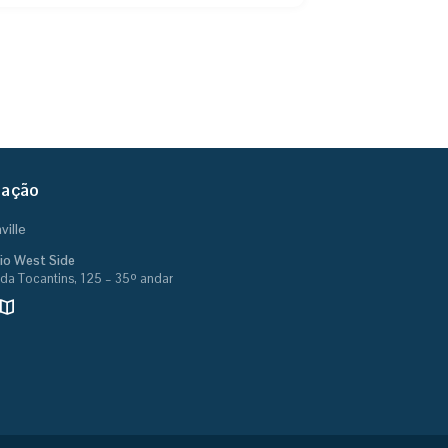
zação
ville
cio West Side
da Tocantins, 125 – 35º andar