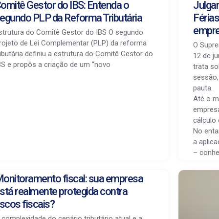
omitê Gestor do IBS: Entenda o
Julga
egundo PLP da Reforma Tributária
Férias
empr
strutura do Comitê Gestor do IBS O segundo
rojeto de Lei Complementar (PLP) da reforma
O Supre
ributária definiu a estrutura do Comitê Gestor do
12 de j
BS e propôs a criação de um “novo
trata so
sessão,
pauta.
Até o m
empresa
cálculo 
No enta
a aplic
– conhe
onitoramento fiscal: sua empresa
stá realmente protegida contra
iscos fiscais?
 complexidade do cenário tributário atual e a