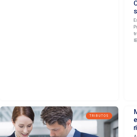
C
s
E
P
t
I
M
TRIBUTOS
e
r
A