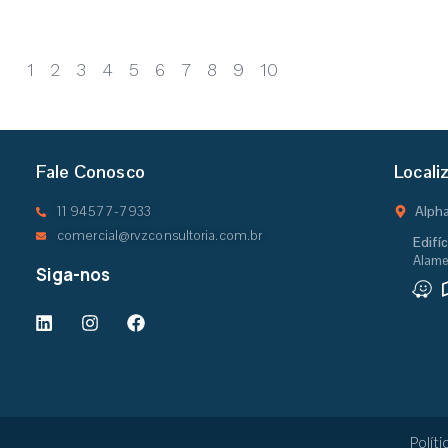
1
2
3
4
5
6
7
8
9
10
Fale Conosco
Locali
11 94577-7933
Alpha
comercial@rvzconsultoria.com.br
Edifí
Alame
Siga-nos
Polít