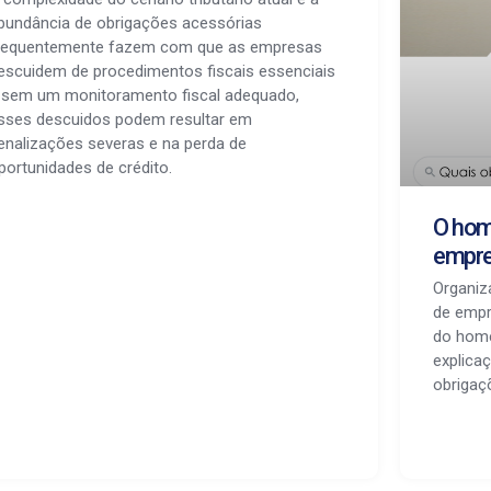
bundância de obrigações acessórias
requentemente fazem com que as empresas
escuidem de procedimentos fiscais essenciais
 sem um monitoramento fiscal adequado,
sses descuidos podem resultar em
enalizações severas e na perda de
portunidades de crédito.
O hom
empr
Organi
de empr
do home
explica
obrigaç