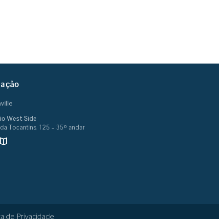
zação
ville
cio West Side
da Tocantins, 125 – 35º andar
ica de Privacidade