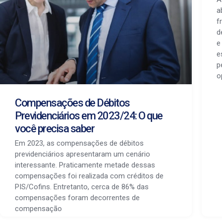
a
f
d
e
e
p
o
Compensações de Débitos
Previdenciários em 2023/24: O que
você precisa saber
Em 2023, as compensações de débitos
previdenciários apresentaram um cenário
interessante. Praticamente metade dessas
compensações foi realizada com créditos de
PIS/Cofins. Entretanto, cerca de 86% das
compensações foram decorrentes de
compensação