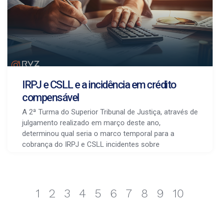
IRPJ e CSLL e a incidência em crédito
compensável
A 2ª Turma do Superior Tribunal de Justiça, através de
julgamento realizado em março deste ano,
determinou qual seria o marco temporal para a
cobrança do IRPJ e CSLL incidentes sobre
1
2
3
4
5
6
7
8
9
10