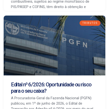
combustíveis, sujeitos ao regime monofásico de
PIS/PASEP e COFINS, têm direito à obtenção e
TRIBUTOS
Edital nº 6/2026: Oportunidade ou risco
para o seu caixa?
A Procuradoria-Geral da Fazenda Nacional (PGFN)
publicou, em 1º de junho de 2026, o Edital de
Transação por Adesão nº 6/2026, por meio do qual