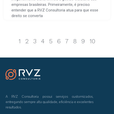
empresas brasileiras. Primeiramente, é preciso
entender que a RVZ Consultoria atua para que esse
direito se converta
1
2
3
4
5
6
7
8
9
10
A RVZ Consultoria possui serviços customizados,
entregando sempre alta qualidade, eficiência e excelentes
resultados.