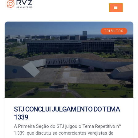
TRIBUTOS
STJ CONCLUI JULGAMENTO DO TEMA
1339
A Primeira Seção do STJ julgou o Tema Repetitivo nº
1.339, que discutiu se comerciantes varejistas de