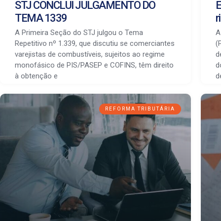
STJ CONCLUI JULGAMENTO DO
E
TEMA 1339
r
A Primeira Seção do STJ julgou o Tema
A
Repetitivo nº 1.339, que discutiu se comerciantes
(
varejistas de combustíveis, sujeitos ao regime
d
monofásico de PIS/PASEP e COFINS, têm direito
d
à obtenção e
d
REFORMA TRIBUTÁRIA