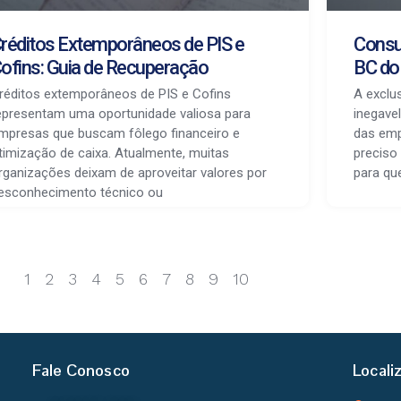
réditos Extemporâneos de PIS e
Consu
ofins: Guia de Recuperação
BC do
réditos extemporâneos de PIS e Cofins
A exclu
epresentam uma oportunidade valiosa para
inegave
mpresas que buscam fôlego financeiro e
das emp
timização de caixa. Atualmente, muitas
preciso
rganizações deixam de aproveitar valores por
para qu
esconhecimento técnico ou
1
2
3
4
5
6
7
8
9
10
Fale Conosco
Locali