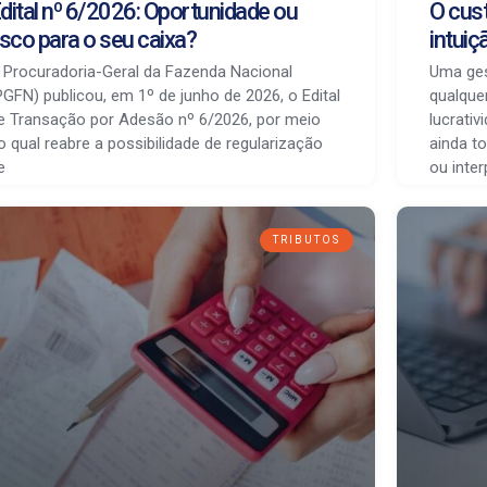
dital nº 6/2026: Oportunidade ou
O cust
isco para o seu caixa?
intuiç
 Procuradoria-Geral da Fazenda Nacional
Uma gest
PGFN) publicou, em 1º de junho de 2026, o Edital
qualque
e Transação por Adesão nº 6/2026, por meio
lucrati
o qual reabre a possibilidade de regularização
ainda 
e
ou inter
TRIBUTOS