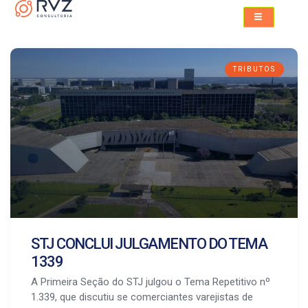
TRIBUTOS
STJ CONCLUI JULGAMENTO DO TEMA
1339
A Primeira Seção do STJ julgou o Tema Repetitivo nº
1.339, que discutiu se comerciantes varejistas de