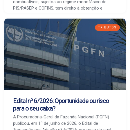
combustíveis, sujeitos ao regime monofásico de
PIS/PASEP e COFINS, têm direito à obtenção e
TRIBUTOS
Edital nº 6/2026: Oportunidade ou risco
para o seu caixa?
A Procuradoria-Geral da Fazenda Nacional (PGFN)
publicou, em 1º de junho de 2026, o Edital de
Transação por Adesão nº 6/2026, por meio do qual