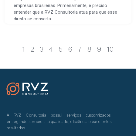
empresas brasileiras. Primeiramente, é preciso
entender que a RVZ Consultoria atua para que esse
direito se converta
1
2
3
4
5
6
7
8
9
10
A RVZ Consultoria possui serviços customizados,
entregando sempre alta qualidade, eficiência e excelentes
resultados.