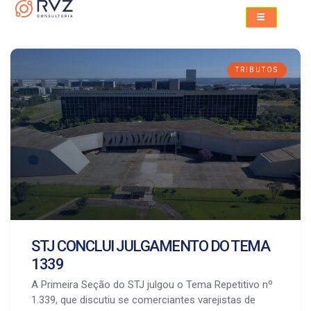
TRIBUTOS
STJ CONCLUI JULGAMENTO DO TEMA
1339
A Primeira Seção do STJ julgou o Tema Repetitivo nº
1.339, que discutiu se comerciantes varejistas de