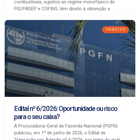
combustíveis, sujeitos ao regime monofásico de
PIS/PASEP e COFINS, têm direito à obtenção e
TRIBUTOS
Edital nº 6/2026: Oportunidade ou risco
para o seu caixa?
A Procuradoria-Geral da Fazenda Nacional (PGFN)
publicou, em 1º de junho de 2026, o Edital de
Transação por Adesão nº 6/2026, por meio do qual