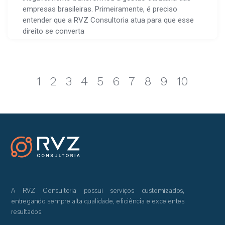
empresas brasileiras. Primeiramente, é preciso
entender que a RVZ Consultoria atua para que esse
direito se converta
1
2
3
4
5
6
7
8
9
10
A RVZ Consultoria possui serviços customizados,
entregando sempre alta qualidade, eficiência e excelentes
resultados.