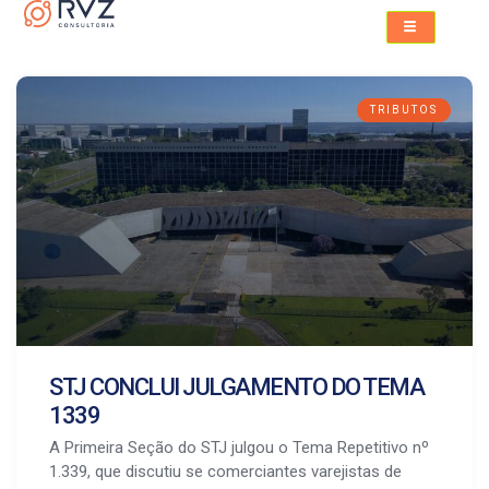
TRIBUTOS
STJ CONCLUI JULGAMENTO DO TEMA
1339
A Primeira Seção do STJ julgou o Tema Repetitivo nº
1.339, que discutiu se comerciantes varejistas de