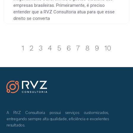
empresas brasileiras. Primeiramente, é preciso
entender que a RVZ Consultoria atua para que esse
direito se converta
1
2
3
4
5
6
7
8
9
10
A RVZ Consultoria possui serviços customizados,
entregando sempre alta qualidade, eficiência e excelentes
resultados.