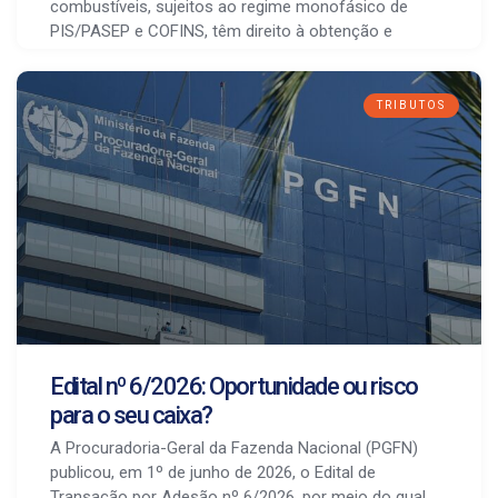
combustíveis, sujeitos ao regime monofásico de
PIS/PASEP e COFINS, têm direito à obtenção e
TRIBUTOS
Edital nº 6/2026: Oportunidade ou risco
para o seu caixa?
A Procuradoria-Geral da Fazenda Nacional (PGFN)
publicou, em 1º de junho de 2026, o Edital de
Transação por Adesão nº 6/2026, por meio do qual