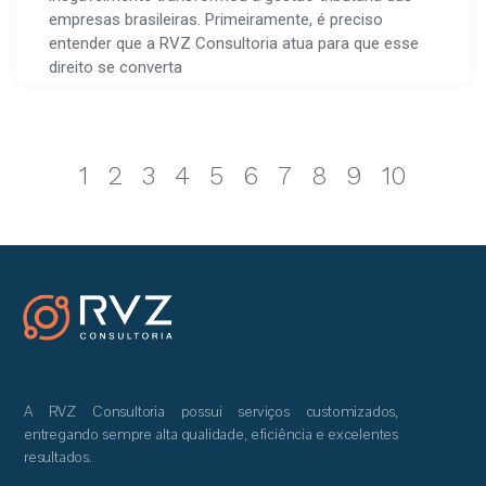
empresas brasileiras. Primeiramente, é preciso
entender que a RVZ Consultoria atua para que esse
direito se converta
1
2
3
4
5
6
7
8
9
10
A RVZ Consultoria possui serviços customizados,
entregando sempre alta qualidade, eficiência e excelentes
resultados.