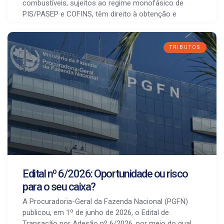
combustíveis, sujeitos ao regime monofásico de
PIS/PASEP e COFINS, têm direito à obtenção e
TRIBUTOS
Edital nº 6/2026: Oportunidade ou risco
para o seu caixa?
A Procuradoria-Geral da Fazenda Nacional (PGFN)
publicou, em 1º de junho de 2026, o Edital de
Transação por Adesão nº 6/2026, por meio do qual