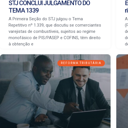
STJ CONCLUI JULGAMENTO DO
E
TEMA 1339
r
A Primeira Seção do STJ julgou o Tema
A
Repetitivo nº 1.339, que discutiu se comerciantes
(
varejistas de combustíveis, sujeitos ao regime
d
monofásico de PIS/PASEP e COFINS, têm direito
d
à obtenção e
d
REFORMA TRIBUTÁRIA