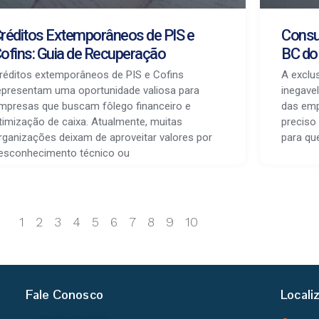
réditos Extemporâneos de PIS e
Consu
ofins: Guia de Recuperação
BC do
réditos extemporâneos de PIS e Cofins
A exclu
epresentam uma oportunidade valiosa para
inegave
mpresas que buscam fôlego financeiro e
das emp
timização de caixa. Atualmente, muitas
preciso
rganizações deixam de aproveitar valores por
para qu
esconhecimento técnico ou
1
2
3
4
5
6
7
8
9
10
Fale Conosco
Locali