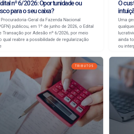
dital nº 6/2026: Oportunidade ou
O cust
isco para o seu caixa?
intuiç
 Procuradoria-Geral da Fazenda Nacional
Uma gest
PGFN) publicou, em 1º de junho de 2026, o Edital
qualque
e Transação por Adesão nº 6/2026, por meio
lucrati
o qual reabre a possibilidade de regularização
ainda 
e
ou inter
TRIBUTOS