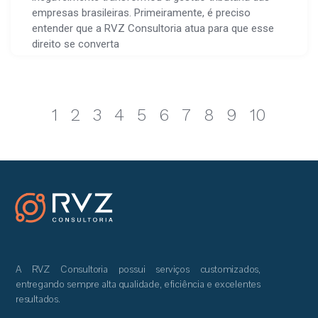
empresas brasileiras. Primeiramente, é preciso
entender que a RVZ Consultoria atua para que esse
direito se converta
1
2
3
4
5
6
7
8
9
10
A RVZ Consultoria possui serviços customizados,
entregando sempre alta qualidade, eficiência e excelentes
resultados.