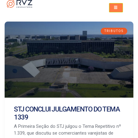
TRIBUTOS
STJ CONCLUI JULGAMENTO DO TEMA
1339
A Primeira Seção do STJ julgou o Tema Repetitivo nº
1.339, que discutiu se comerciantes varejistas de