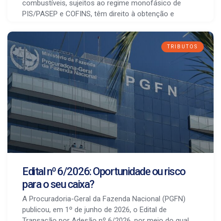
combustíveis, sujeitos ao regime monofásico de
PIS/PASEP e COFINS, têm direito à obtenção e
TRIBUTOS
Edital nº 6/2026: Oportunidade ou risco
para o seu caixa?
A Procuradoria-Geral da Fazenda Nacional (PGFN)
publicou, em 1º de junho de 2026, o Edital de
Transação por Adesão nº 6/2026, por meio do qual